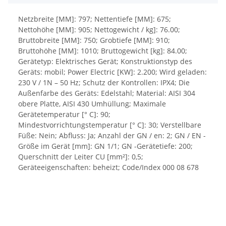
Netzbreite [MM]: 797; Nettentiefe [MM]: 675;
Nettohöhe [MM]: 905; Nettogewicht / kg]: 76.00;
Bruttobreite [MM]: 750; Grobtiefe [MM]: 910;
Bruttohöhe [MM]: 1010; Bruttogewicht [kg]: 84.00;
Gerätetyp: Elektrisches Gerät; Konstruktionstyp des
Geräts: mobil; Power Electric [KW]: 2.200; Wird geladen:
230 V / 1N – 50 Hz; Schutz der Kontrollen: IPX4; Die
Außenfarbe des Geräts: Edelstahl; Material: AISI 304
obere Platte, AISI 430 Umhüllung; Maximale
Gerätetemperatur [° C]: 90;
Mindestvorrichtungstemperatur [° C]: 30; Verstellbare
Füße: Nein; Abfluss: Ja; Anzahl der GN / en: 2; GN / EN -
Größe im Gerät [mm]: GN 1/1; GN -Gerätetiefe: 200;
Querschnitt der Leiter CU [mm²]: 0,5;
Geräteeigenschaften: beheizt; Code/Index 000 08 678