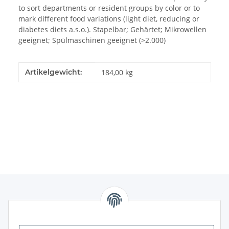
to sort departments or resident groups by color or to
mark different food variations (light diet, reducing or
diabetes diets a.s.o.). Stapelbar; Gehärtet; Mikrowellen
geeignet; Spülmaschinen geeignet (>2.000)
Produkteigenschaft
Wert
Artikelgewicht:
184,00
kg