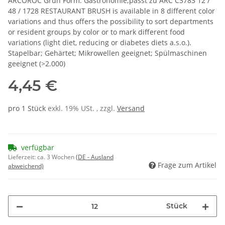
ARCOROC Grün Form: Gastronomie;passt zu ARC C3783 12 /
48 / 1728 RESTAURANT BRUSH is available in 8 different color
variations and thus offers the possibility to sort departments
or resident groups by color or to mark different food
variations (light diet, reducing or diabetes diets a.s.o.).
Stapelbar; Gehärtet; Mikrowellen geeignet; Spülmaschinen
geeignet (>2.000)
4,45 €
pro 1 Stück
exkl. 19% USt. , zzgl.
Versand
verfügbar
Lieferzeit:
ca. 3 Wochen
(DE - Ausland
Frage zum Artikel
abweichend)
Stück