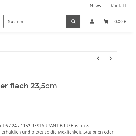
News
Kontakt
nderangebote
Systemgeschirr gebraucht
0,00 €
Transport
ler flach 23,5cm
t 6 / 24 / 1152 RESTAURANT BRUSH ist in 8
erhältlich und bietet so die Möglichkeit, Stationen oder