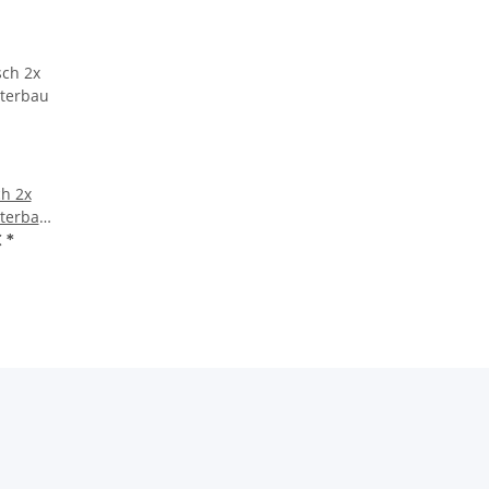
ch 2x
nterbau
€
*