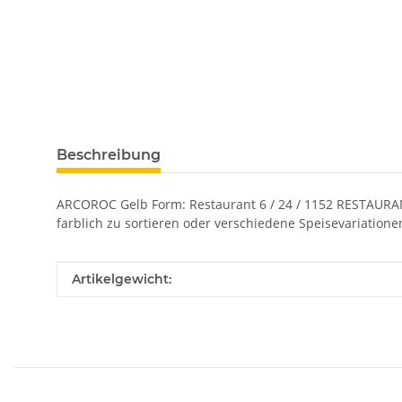
weitere Registerkarten anzeigen
Beschreibung
ARCOROC Gelb Form: Restaurant 6 / 24 / 1152 RESTAURANT
farblich zu sortieren oder verschiedene Speisevariation
Produkteigenschaft
Wert
Artikelgewicht: