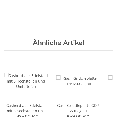
Ähnliche Artikel
Gasherd aus Edelstahl
Gas - Griddleplatte GDP
mit 3 Kochstellen und
650G, glatt
Umluftofen
1.325,00 €
*
949,00 €
*