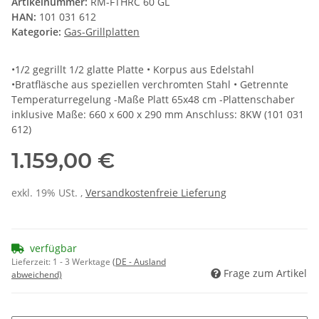
Artikelnummer:
RM-FTHRC 60 GL
HAN:
101 031 612
Kategorie:
Gas-Grillplatten
•1/2 gegrillt 1/2 glatte Platte • Korpus aus Edelstahl
•Bratfläsche aus speziellen verchromten Stahl • Getrennte
Temperaturregelung -Maße Platt 65x48 cm -Plattenschaber
inklusive Maße: 660 x 600 x 290 mm Anschluss: 8KW (101 031
612)
1.159,00 €
exkl. 19% USt. ,
Versandkostenfreie Lieferung
verfügbar
Lieferzeit:
1 - 3 Werktage
(DE - Ausland
Frage zum Artikel
abweichend)