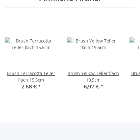
Brush Terracotta Teller
Brush Yellow Teller flach
Brus
flach 15,5cm
19,5cm
2,68 €
*
6,97 €
*