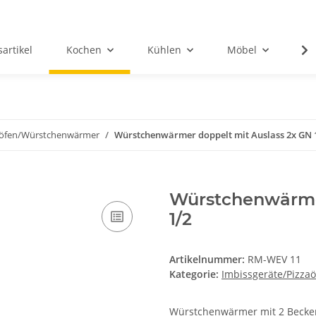
artikel
Kochen
Kühlen
Möbel
So
zaöfen/Würstchenwärmer
Würstchenwärmer doppelt mit Auslass 2x GN 
Würstchenwärmer
1/2
Artikelnummer:
RM-WEV 11
Kategorie:
Imbissgeräte/Pizz
Würstchenwärmer mit 2 Becken