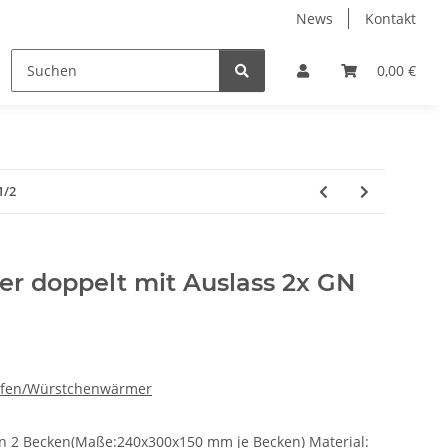
News
Kontakt
nderangebote
Systemgeschirr gebraucht
0,00 €
Transport
1/2
 doppelt mit Auslass 2x GN
aöfen/Würstchenwärmer
 2 Becken(Maße:240x300x150 mm je Becken) Material: